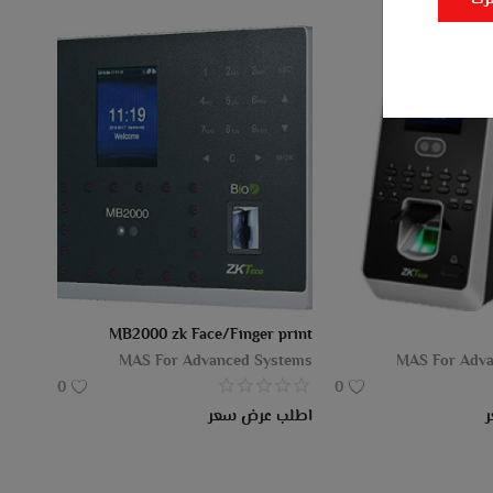
رك
MB2000 zk Face/Finger print
MAS For Advanced Systems
MAS For Adva
0
0
اطلب عرض سعر