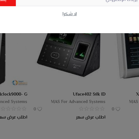
يشت
لا شكرا
Iclock9000- G
Uface402 Silk ID
X
nced Systems
MAS For Advanced Systems
MAS 
0
0
اطلب عرض سعر
اطلب عرض سعر