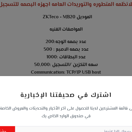
ظمه المتطوره والتوريدات العامه اجهزه البصمه للتسجيل
الموديل ZKTeco - MB20
المواصفات الفنيه
عدد بصمه الوجه:200
عدد بصمه الاصبع : 500
عدد البطاقات :1000
سعه التخزين /التسجيل :50,000
Communication: TCP/IP USB host
اشترك في صحيفتنا الإخبارية
 قائمة المشتركين لدينا للحصول على آخر الأخبار والتحديثات والعروض الخاصة
في صندوق الوارد الخاص بك