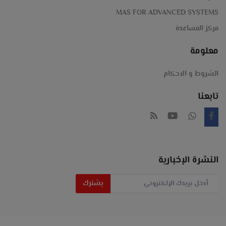
انتركم
الخليج-
MAS FOR ADVANCED SYSTEMS
Magner-
مركز المساعدة
معلومة
#عد
الشروط و الاحكام
#نقود
تابعنا
#كشف
#التزوير
#مزور
النشرة الإخبارية
#ماكينة_عد
يشترك
#عدادة