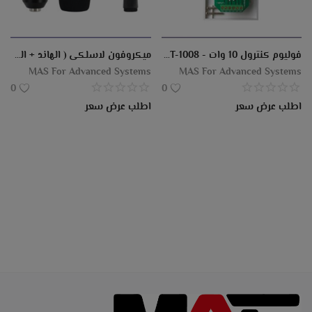
فوليوم كنترول 10 وات - OBT-1008
ميكروفون لاسلكى ( الهاند + القاعدة ) هاند عادى او مشبك
MAS For Advanced Systems
MAS For Advanced Systems
0
0
اطلب عرض سعر
اطلب عرض سعر
الفلوس-
Al-
الكوثر
Technological
كاميرات
شاشات
النقدية-
ماكينات
مكن
Kauthar
الخليج
سبورة
Systems.
بروجيكتور
خزن
مراقبة
خزنة
تفاعلية
عد
عد-
كاشير
عد
Al-
مصر
تفاعلية
ماكينات
مصفحة
مصفحة
النقود
ماكينات-
النقدية
Khaleej
عد