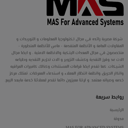
التزوير-
Egypt
نقدية,كاميرات
كشف-
مراقبة
النقود-
,
شركة مصرية رائده في مجال تكنولوجيا المعلومات و التوريدات و
عدادة-
المقاولات العامة و الأنظمة المتقدمة - ماس للأنظمة المتطورة -
سبورة
متخصصون في مجال المعدات البنكية والانظمة الامنية ، و ايضا مجال
شركة
الات عد وفرز النقدية وكشف التزوير و الات تحزيم النقديه وطباعه
ذكية,بروجكتر,أنظمة
الشيكات. كما نقدم ايضا فرامات المستندات وكذلك كاميرات المراقبه
الأمين-
وانذار الحريق وانظمة انتظار العملاء و استدعاء الممرضات. نمتلك مركز
أمنية
خدمه وصيانه معتمد. و لإننا مميزون دائما نقدم لعملائنا خدمة مابعد البيع.
ihunter-
,مكن
فرز-
روابط سريعة
كاشير,
كوثر
الرئيسية
انتركم
مدونة