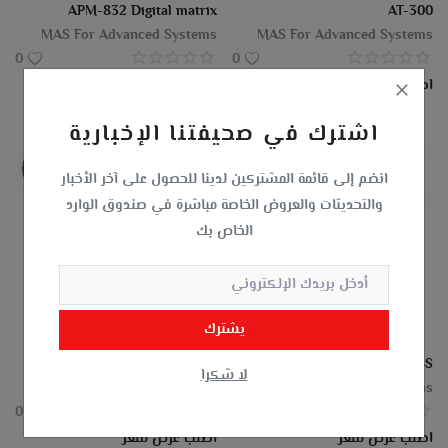
APM-832 Digital matrix
AT-300
MAS For Advanced Systems
MAS For Advanced Systems
0
0
اطلب عرض سعر
اطلب عرض سعر
اشترك في صحيفتنا الإخبارية
انضم إلى قائمة المشتركين لدينا للحصول على آخر الأخبار
والتحديثات والعروض الخاصة مباشرة في صندوق الوارد
الخاص بك
يشترك
DM-1100 Dynamic microphone
DM-524S
لا شكرا
MAS For Advanced Systems
MAS For Advanced Systems
0
0
اطلب عرض سعر
اطلب عرض سعر