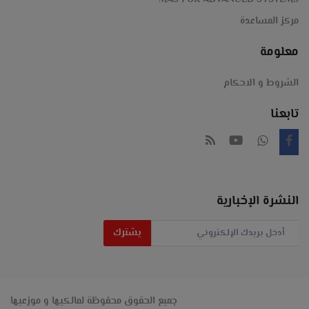
الخليج-
MAS FOR ADVANCED SYSTEMS
Magner-
مركز المساعدة
معلومة
#عد
الشروط و الاحكام
#نقود
تابعنا
#كشف
#التزوير
#مزور
النشرة الإخبارية
#ماكينة_عد
يشترك
#عدادة
الات
جميع الحقوق محفوظة لمالكيها و موزعيها