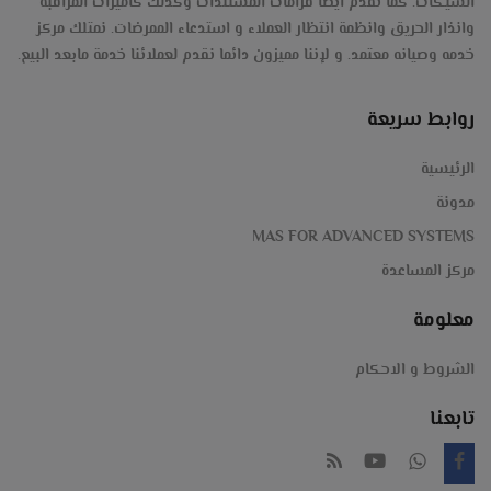
ذكية,بروجكتر,أنظمة
الشيكات. كما نقدم ايضا فرامات المستندات وكذلك كاميرات المراقبه
الأمين-
وانذار الحريق وانظمة انتظار العملاء و استدعاء الممرضات. نمتلك مركز
أمنية
خدمه وصيانه معتمد. و لإننا مميزون دائما نقدم لعملائنا خدمة مابعد البيع.
ihunter-
,مكن
فرز-
روابط سريعة
كاشير,
كوثر
الرئيسية
انتركم
مدونة
الخليج-
MAS FOR ADVANCED SYSTEMS
Magner-
مركز المساعدة
معلومة
#عد
الشروط و الاحكام
#نقود
تابعنا
#كشف