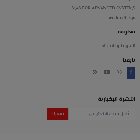
انتركم
الخليج-
MAS FOR ADVANCED SYSTEMS
Magner-
مركز المساعدة
معلومة
#عد
الشروط و الاحكام
#نقود
تابعنا
#كشف
#التزوير
#مزور
النشرة الإخبارية
#ماكينة_عد
يشترك
#عدادة