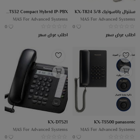
مدونة
سنترال باناسونيك 3/8 KX-T824
KX-HTS32 Compact Hybrid IP-PBX
MAS For Advanced Systems
MAS For Advanced Systems
تسجيل الدخول
0
0
اطلب عرض سعر
اطلب عرض سعر
يسجل
موقع
EGP (£)
لغة
Arabic
English
KX-DT521
KX-TS500 panasonic
MAS For Advanced Systems
MAS For Advanced Systems
0
0