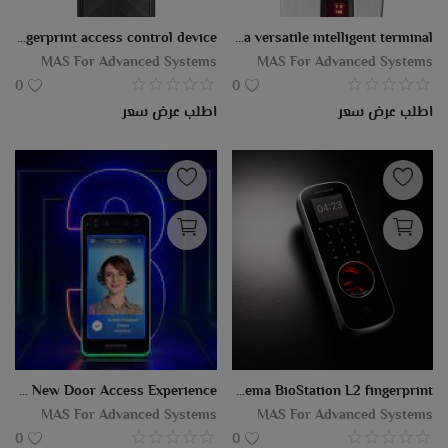
مدونة
Suprema BioEntry P2 is a compact fingerprint access control device
Suprema X-Station 2 is a versatile intelligent terminal
MAS For Advanced Systems
MAS For Advanced Systems
تسجيل الدخول
0
0
اطلب عرض سعر
اطلب عرض سعر
يسجل
موقع
EGP (£)
لغة
Arabic
English
BioStation 3 SUPREMA The New Door Access Experience
Suprema BioStation L2 fingerprint
MAS For Advanced Systems
MAS For Advanced Systems
0
0