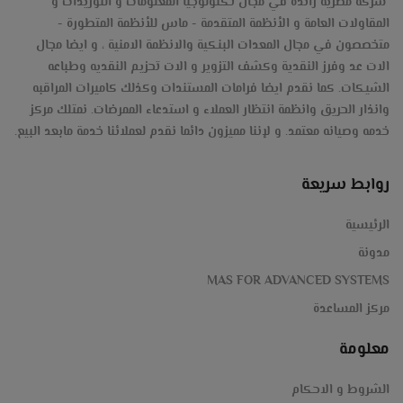
,
شركة مصرية رائده في مجال تكنولوجيا المعلومات و التوريدات و
عدادة-
المقاولات العامة و الأنظمة المتقدمة - ماس للأنظمة المتطورة -
سبورة
متخصصون في مجال المعدات البنكية والانظمة الامنية ، و ايضا مجال
شركة
الات عد وفرز النقدية وكشف التزوير و الات تحزيم النقديه وطباعه
ذكية,بروجكتر,أنظمة
الشيكات. كما نقدم ايضا فرامات المستندات وكذلك كاميرات المراقبه
الأمين-
وانذار الحريق وانظمة انتظار العملاء و استدعاء الممرضات. نمتلك مركز
أمنية
خدمه وصيانه معتمد. و لإننا مميزون دائما نقدم لعملائنا خدمة مابعد البيع.
ihunter-
,مكن
فرز-
روابط سريعة
كاشير,
كوثر
الرئيسية
انتركم
مدونة
الخليج-
MAS FOR ADVANCED SYSTEMS
Magner-
مركز المساعدة
معلومة
#عد
الشروط و الاحكام