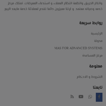
الأمين-
وانذار الحريق وانظمة انتظار العملاء و استدعاء الممرضات. نمتلك مركز
أمنية
خدمه وصيانه معتمد. و لإننا مميزون دائما نقدم لعملائنا خدمة مابعد البيع.
ihunter-
,مكن
فرز-
روابط سريعة
كاشير,
كوثر
الرئيسية
انتركم
مدونة
الخليج-
MAS FOR ADVANCED SYSTEMS
Magner-
مركز المساعدة
معلومة
#عد
الشروط و الاحكام
#نقود
تابعنا
#كشف
#التزوير