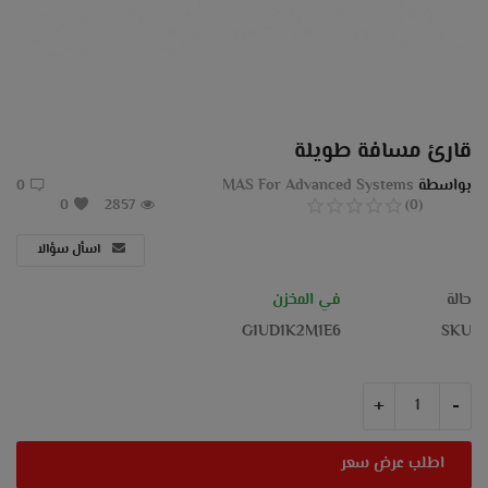
مدونة
تسجيل الدخول
يسجل
قارئ مسافة طويلة
موقع
بواسطة
MAS For Advanced Systems
0
0
2857
(0)
EGP (£)
اسأل سؤالا
لغة
حالة
في المخزن
Arabic
English
G1UD1K2M1E6
SKU
+
-
اطلب عرض سعر