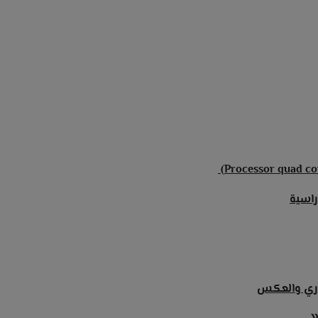
راسية
موري والعكس