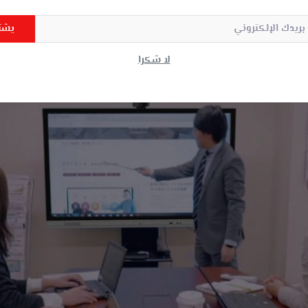
يشت
لا شكرا