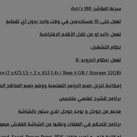
سرعة المؤشر: 180 dot/s
تعمل حتى 10 مستخدمين في وقت واحد بدون أي تقطيع
تعمل باليد او من خلال الأقلام الافتراضية
نظام التشغيل:
تعمل بنظام اندرويد :8
(Processor quad core (2 xA73 1.5 + 2 x A53 1.4) / Ram 4 GB / Storage 32GB)
إمكانية تنزيل جميع البرامج التعليمية ووضع جميع المناهج الد
برنامج للشرح تعليمي متخصص
مدعم من جوجل و يوجد جوجل بلاي ستور بالشاشة
برنامج للتحكم في الملفات ونقلها من الشاشة للفلاش مي