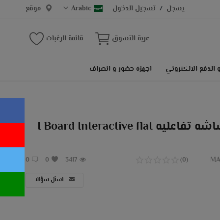
يسجل
تسجيل الدخول
Arabic
موقع
/
عربة التسوق
قائمة الرغبات
 الدفع الالكتروني
اجهزة حضور و انصراف
I BOARD TE-LT65 شاشه تفاعليه I Board Interactive flat
MA
0
0
3417
(0)
اسأل سؤالا