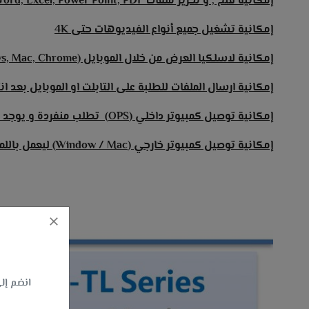
إمكانية فتح , و تحرير ملفات Word, Excel, Power Point, PDF
إمكانية تشغيل جميع أنواع الفيديوهات حتى 4K
إمكانية لاسلكيا العرض من خلال الموبايل (Android, IOS Mirroring, Windows, Mac, Chrome)
إمكانية ارسال الملفات للطلبة على التابلت او الموبايل بعد ان
إمكانية توصيل كمبيوتر داخلي (OPS) تطلب منفردة و يوجد العديد من الموديلات
إمكانية توصيل كمبيوتر خارجي (Window / Mac) ليعمل باللمس بمجرد التوصيل
انضم إلى