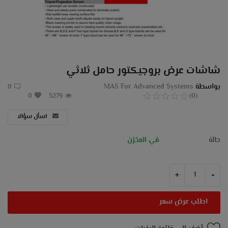
مدونة
تسجيل الدخول
يسجل
شاشات عرض بروجيكتور حامل ثلاثي
موقع
بواسطة
MAS For Advanced Systems
0
0
5279
(0)
EGP (£)
اسأل سؤالا
لغة
حالة
في المخزن
Arabic
English
+
-
اطلب عرض سعر