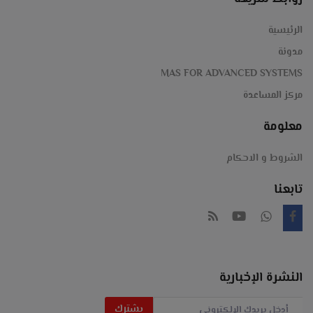
فرز-
كاشير,
كوثر
الرئيسية
انتركم
مدونة
الخليج-
MAS FOR ADVANCED SYSTEMS
Magner-
مركز المساعدة
معلومة
#عد
الشروط و الاحكام
#نقود
تابعنا
#كشف
#التزوير
#مزور
النشرة الإخبارية
#ماكينة_عد
يشترك